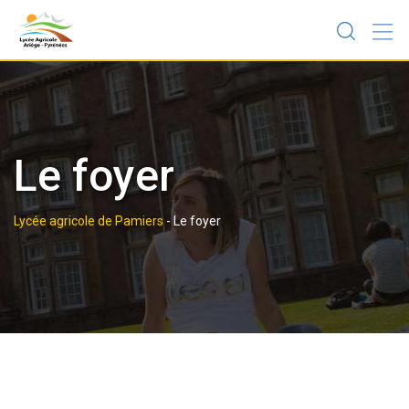
Skip
to
content
Le foyer
Lycée agricole de Pamiers
-
Le foyer